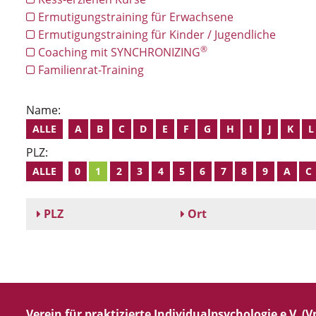
Ermutigungstraining für Erwachsene
Ermutigungstraining für Kinder / Jugendliche
®
Coaching mit SYNCHRONIZING
Familienrat-Training
Name:
ALLE
A
B
C
D
E
F
G
H
I
J
K
L
PLZ:
ALLE
0
1
2
3
4
5
6
7
8
9
A
C
PLZ
Ort
Verein für praktizierte Individualpsychologie e.V. (Vp