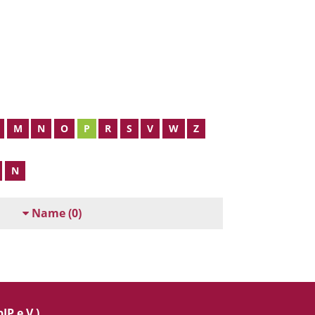
M
N
O
P
R
S
V
W
Z
N
Name
(0)
IP e.V.)