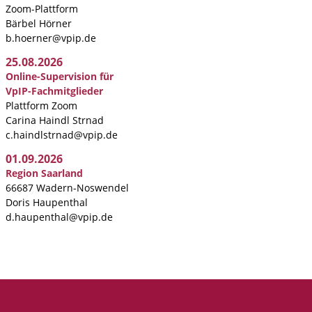
Zoom-Plattform
Bärbel Hörner
b.hoerner@vpip.de
25.08.2026
Online-Supervision für
VpIP-Fachmitglieder
Plattform Zoom
Carina Haindl Strnad
c.haindlstrnad@vpip.de
01.09.2026
Region Saarland
66687 Wadern-Noswendel
Doris Haupenthal
d.haupenthal@vpip.de