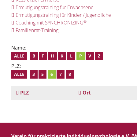
Ermutigungstraining für Erwachsene
Ermutigungstraining für Kinder / Jugendliche
®
Coaching mit SYNCHRONIZING
Familienrat-Training
Name:
ALLE
B
F
H
K
L
P
V
Z
PLZ:
ALLE
3
5
6
7
8
PLZ
Ort
Verein für praktizierte Individualpsychologie e.V. (Vp