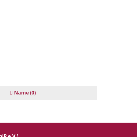
Name
(0)
IP e.V.)