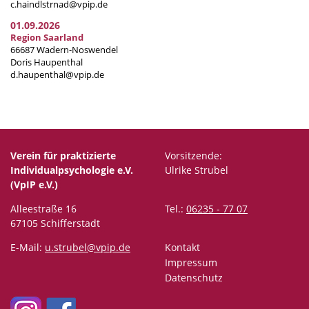
c.haindlstrnad@vpip.de
01.09.2026
Region Saarland
66687 Wadern-Noswendel
Doris Haupenthal
d.haupenthal@vpip.de
Verein für praktizierte
Vorsitzende:
Individualpsychologie e.V.
Ulrike Strubel
(VpIP e.V.)
Alleestraße 16
Tel.:
06235 - 77 07
67105 Schifferstadt
E-Mail:
u.strubel@vpip.de
Kontakt
Impressum
Datenschutz