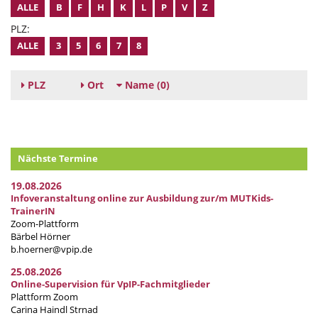
ALLE
B
F
H
K
L
P
V
Z
PLZ:
ALLE
3
5
6
7
8
PLZ
Ort
Name
(0)
Nächste Termine
19.08.2026
Infoveranstaltung online zur Ausbildung zur/m MUTKids-
TrainerIN
Zoom-Plattform
Bärbel Hörner
b.hoerner@vpip.de
25.08.2026
Online-Supervision für VpIP-Fachmitglieder
Plattform Zoom
Carina Haindl Strnad