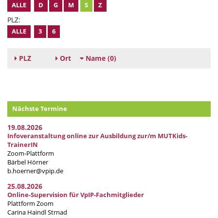
ALLE
D
G
M
S
Z
PLZ:
ALLE
3
6
PLZ
Ort
Name
(0)
Nächste Termine
19.08.2026
Infoveranstaltung online zur Ausbildung zur/m MUTKids-
TrainerIN
Zoom-Plattform
Bärbel Hörner
b.hoerner@vpip.de
25.08.2026
Online-Supervision für VpIP-Fachmitglieder
Plattform Zoom
Carina Haindl Strnad