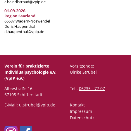
c.haindlstrnad@vpip.de
01.09.2026
Region Saarland
66687 Wadern-Noswendel
Doris Haupenthal
d.haupenthal@vpip.de
Verein für praktizierte
Vorsitzende:
Individualpsychologie e.V.
Ulrike Strubel
(VpIP e.V.)
Alleestraße 16
Tel.:
06235 - 77 07
67105 Schifferstadt
E-Mail:
u.strubel@vpip.de
Kontakt
Impressum
Datenschutz