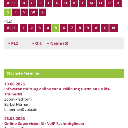
ALLE
B
C
E
F
G
H
K
L
M
O
P
R
S
T
V
W
Z
PLZ:
ALLE
1
2
3
4
5
6
7
8
9
A
C
N
PLZ
Ort
Name
(0)
Nächste Termine
19.08.2026
Infoveranstaltung online zur Ausbildung zur/m MUTKids-
TrainerIN
Zoom-Plattform
Bärbel Hörner
b.hoerner@vpip.de
25.08.2026
Online-Supervision für VpIP-Fachmitglieder