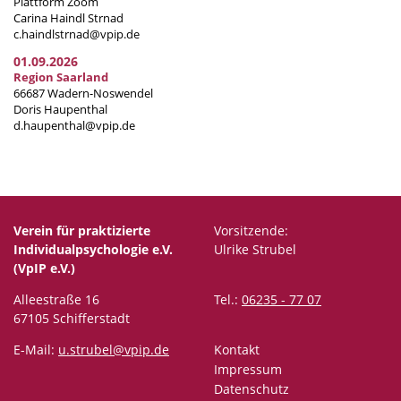
Plattform Zoom
Carina Haindl Strnad
c.haindlstrnad@vpip.de
01.09.2026
Region Saarland
66687 Wadern-Noswendel
Doris Haupenthal
d.haupenthal@vpip.de
Verein für praktizierte
Vorsitzende:
Individualpsychologie e.V.
Ulrike Strubel
(VpIP e.V.)
Alleestraße 16
Tel.:
06235 - 77 07
67105 Schifferstadt
E-Mail:
u.strubel@vpip.de
Kontakt
Impressum
Datenschutz