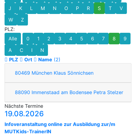
J
K
L
M
N
O
P
R
S
T
V
W
Z
PLZ:
Alle
0
1
2
3
4
5
6
7
8
9
A
C
I
N
PLZ
Ort
Name
(2)
80469
München
Klaus Sönnichsen
88090
Immenstaad am Bodensee
Petra Stelzer
Nächste Termine
19.08.2026
Infoveranstaltung online zur Ausbildung zur/m
MUTKids-TrainerIN