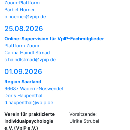
Zoom-Plattform
Bärbel Hörner
b.hoerner@vpip.de
25.08.2026
Online-Supervision für VpIP-Fachmitglieder
Plattform Zoom
Carina Haindl Strnad
c.haindlstrnad@vpip.de
01.09.2026
Region Saarland
66687 Wadern-Noswendel
Doris Haupenthal
d.haupenthal@vpip.de
Verein für praktizierte
Vorsitzende:
Individualpsychologie
Ulrike Strubel
e.V. (VpIP e.V.)