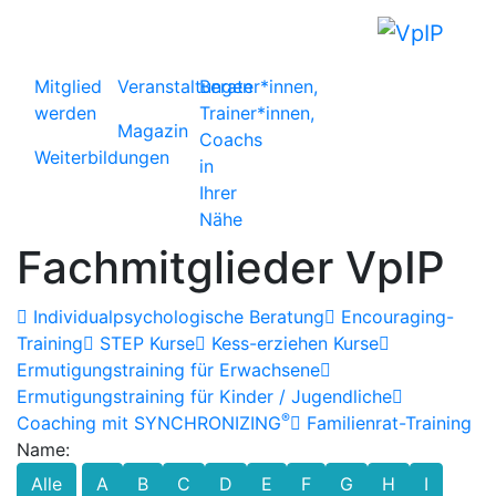
Mitglied
Veranstaltungen
Berater*innen,
werden
Trainer*innen,
Magazin
Coachs
Weiterbildungen
in
Ihrer
Nähe
Fachmitglieder VpIP
Individualpsychologische Beratung
Encouraging-
Training
STEP Kurse
Kess-erziehen Kurse
Ermutigungstraining für Erwachsene
Ermutigungstraining für Kinder / Jugendliche
®
Coaching mit SYNCHRONIZING
Familienrat-Training
Name:
Alle
A
B
C
D
E
F
G
H
I