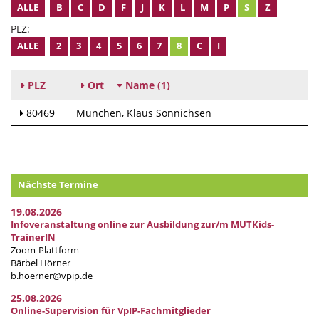
ALLE
B
C
D
F
J
K
L
M
P
S
Z
PLZ:
ALLE
2
3
4
5
6
7
8
C
I
PLZ
Ort
Name
(1)
80469
München
Klaus Sönnichsen
Nächste Termine
19.08.2026
Infoveranstaltung online zur Ausbildung zur/m MUTKids-
TrainerIN
Zoom-Plattform
Bärbel Hörner
b.hoerner@vpip.de
25.08.2026
Online-Supervision für VpIP-Fachmitglieder