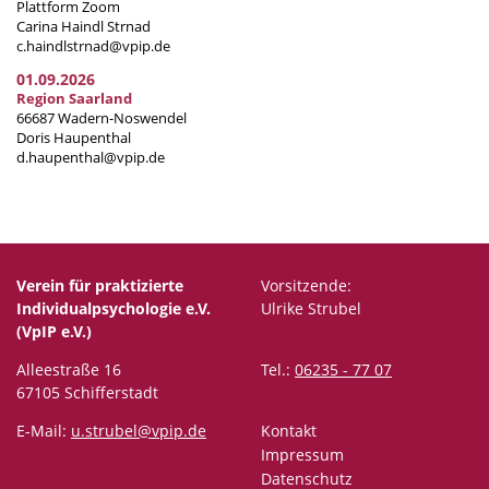
Plattform Zoom
Carina Haindl Strnad
c.haindlstrnad@vpip.de
01.09.2026
Region Saarland
66687 Wadern-Noswendel
Doris Haupenthal
d.haupenthal@vpip.de
Verein für praktizierte
Vorsitzende:
Individualpsychologie e.V.
Ulrike Strubel
(VpIP e.V.)
Alleestraße 16
Tel.:
06235 - 77 07
67105 Schifferstadt
E-Mail:
u.strubel@vpip.de
Kontakt
Impressum
Datenschutz