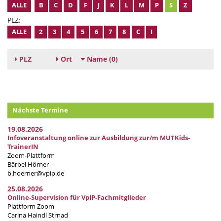
ALLE
B
C
D
F
J
K
L
M
P
S
Z
PLZ:
ALLE
2
3
4
5
6
7
8
C
I
PLZ
Ort
Name
(0)
Nächste Termine
19.08.2026
Infoveranstaltung online zur Ausbildung zur/m MUTKids-
TrainerIN
Zoom-Plattform
Bärbel Hörner
b.hoerner@vpip.de
25.08.2026
Online-Supervision für VpIP-Fachmitglieder
Plattform Zoom
Carina Haindl Strnad