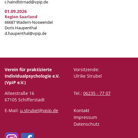
c.haindlstrnad@vpip.de
01.09.2026
Region Saarland
66687 Wadern-Noswendel
Doris Haupenthal
d.haupenthal@vpip.de
Verein für praktizierte
Vorsitzende:
Individualpsychologie e.V.
Ulrike Strubel
(VpIP e.V.)
Alleestraße 16
Tel.:
06235 - 77 07
67105 Schifferstadt
E-Mail:
u.strubel@vpip.de
Kontakt
Impressum
Datenschutz