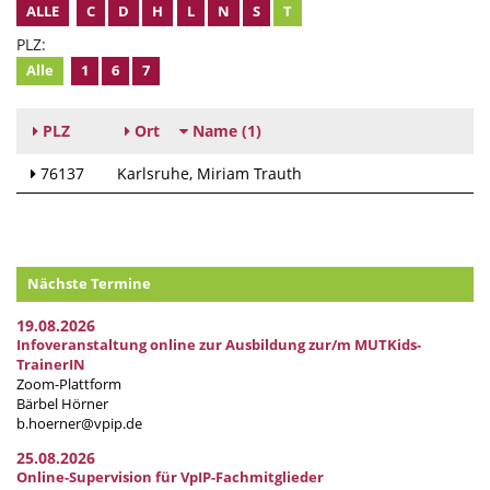
ALLE
C
D
H
L
N
S
T
PLZ:
Alle
1
6
7
PLZ
Ort
Name
(1)
76137
Karlsruhe
Miriam Trauth
Nächste Termine
19.08.2026
Infoveranstaltung online zur Ausbildung zur/m MUTKids-
TrainerIN
Zoom-Plattform
Bärbel Hörner
b.hoerner@vpip.de
25.08.2026
Online-Supervision für VpIP-Fachmitglieder