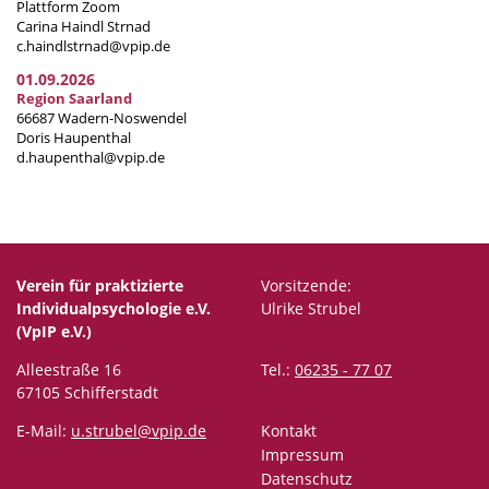
Plattform Zoom
Carina Haindl Strnad
c.haindlstrnad@vpip.de
01.09.2026
Region Saarland
66687 Wadern-Noswendel
Doris Haupenthal
d.haupenthal@vpip.de
Verein für praktizierte
Vorsitzende:
Individualpsychologie e.V.
Ulrike Strubel
(VpIP e.V.)
Alleestraße 16
Tel.:
06235 - 77 07
67105 Schifferstadt
E-Mail:
u.strubel@vpip.de
Kontakt
Impressum
Datenschutz