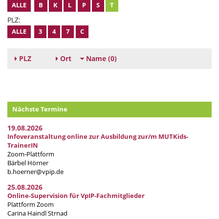
ALLE
B
K
L
P
S
T
PLZ:
ALLE
3
4
7
C
PLZ
Ort
Name
(0)
Nächste Termine
19.08.2026
Infoveranstaltung online zur Ausbildung zur/m MUTKids-
TrainerIN
Zoom-Plattform
Bärbel Hörner
b.hoerner@vpip.de
25.08.2026
Online-Supervision für VpIP-Fachmitglieder
Plattform Zoom
Carina Haindl Strnad