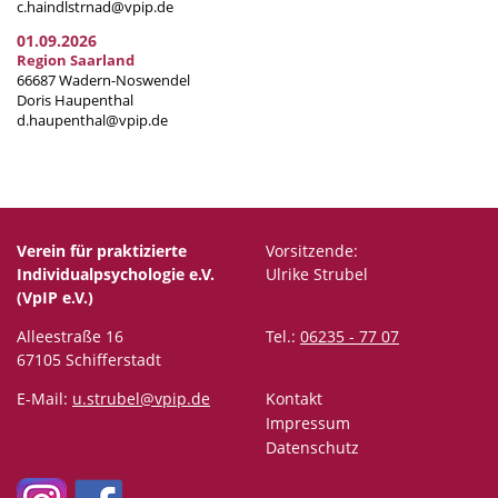
c.haindlstrnad@vpip.de
01.09.2026
Region Saarland
66687 Wadern-Noswendel
Doris Haupenthal
d.haupenthal@vpip.de
Verein für praktizierte
Vorsitzende:
Individualpsychologie e.V.
Ulrike Strubel
(VpIP e.V.)
Alleestraße 16
Tel.:
06235 - 77 07
67105 Schifferstadt
E-Mail:
u.strubel@vpip.de
Kontakt
Impressum
Datenschutz