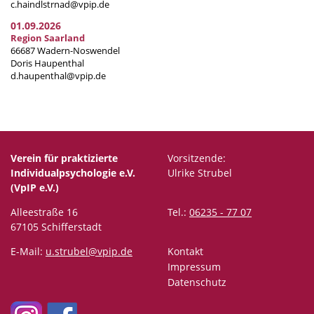
c.haindlstrnad@vpip.de
01.09.2026
Region Saarland
66687 Wadern-Noswendel
Doris Haupenthal
d.haupenthal@vpip.de
Verein für praktizierte
Vorsitzende:
Individualpsychologie e.V.
Ulrike Strubel
(VpIP e.V.)
Alleestraße 16
Tel.:
06235 - 77 07
67105 Schifferstadt
E-Mail:
u.strubel@vpip.de
Kontakt
Impressum
Datenschutz