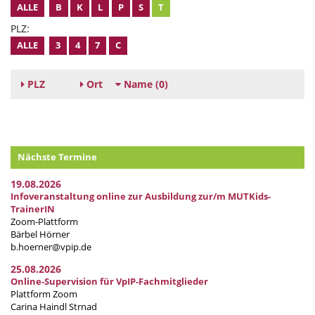
ALLE
B
K
L
P
S
T
PLZ:
ALLE
3
4
7
C
PLZ
Ort
Name
(0)
Nächste Termine
19.08.2026
Infoveranstaltung online zur Ausbildung zur/m MUTKids-
TrainerIN
Zoom-Plattform
Bärbel Hörner
b.hoerner@vpip.de
25.08.2026
Online-Supervision für VpIP-Fachmitglieder
Plattform Zoom
Carina Haindl Strnad