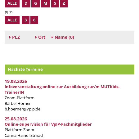
ALLE
D
G
M
S
Z
PLZ:
ALLE
3
6
PLZ
Ort
Name
(0)
Nächste Termine
19.08.2026
Infoveranstaltung online zur Ausbildung zur/m MUTKids-
TrainerIN
Zoom-Plattform
Bärbel Hörner
b.hoerner@vpip.de
25.08.2026
Online-Supervision für VpIP-Fachmitglieder
Plattform Zoom
Carina Haindl Strnad