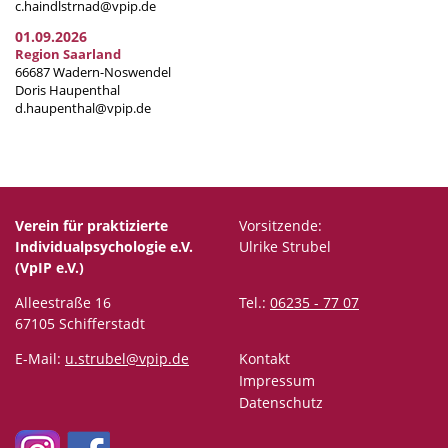
c.haindlstrnad@vpip.de
01.09.2026
Region Saarland
66687 Wadern-Noswendel
Doris Haupenthal
d.haupenthal@vpip.de
Verein für praktizierte
Vorsitzende:
Individualpsychologie e.V.
Ulrike Strubel
(VpIP e.V.)
Alleestraße 16
Tel.:
06235 - 77 07
67105 Schifferstadt
E-Mail:
u.strubel@vpip.de
Kontakt
Impressum
Datenschutz