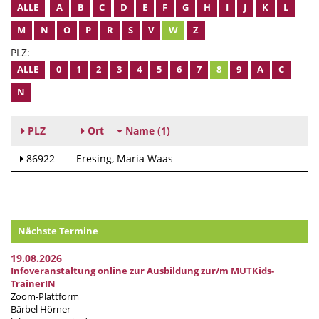
ALLE
A
B
C
D
E
F
G
H
I
J
K
L
M
N
O
P
R
S
V
W
Z
PLZ:
ALLE
0
1
2
3
4
5
6
7
8
9
A
C
N
PLZ
Ort
Name
(1)
86922
Eresing
Maria Waas
Nächste Termine
19.08.2026
Infoveranstaltung online zur Ausbildung zur/m MUTKids-
TrainerIN
Zoom-Plattform
Bärbel Hörner