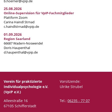
b.hoerner@vpip.de
25.08.2026
Online-Supervision für VpIP-Fachmitglieder
Plattform Zoom
Carina Haindl Strnad
c.haindlstrnad@vpip.de
01.09.2026
Region Saarland
66687 Wadern-Noswendel
Doris Haupenthal
d.haupenthal@vpip.de
Verein für praktizierte
Vorsitzende:
Individualpsychologie e.V.
Ulrike Strubel
(VpIP e.V.)
Alleestraße 16
Tel.:
06235 - 77 07
67105 Schifferstadt