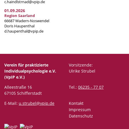
c.haindlstrnad@vpip.de
01.09.2026
Region Saarland
66687 Wadern-Noswendel
Doris Haupenthal
d.haupenthal@vpip.de
Verein für praktizierte
Vorsitzende:
Individualpsychologie e.V.
Ulrike Strubel
(VpIP e.V.)
Alleestraße 16
Tel.:
06235 - 77 07
67105 Schifferstadt
E-Mail:
u.strubel@vpip.de
Kontakt
Impressum
Datenschutz