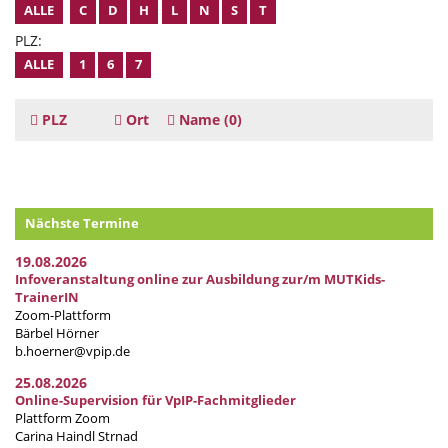
ALLE
C
D
H
L
N
S
T
PLZ:
ALLE
1
6
7
PLZ
Ort
Name
(0)
Nächste Termine
19.08.2026
Infoveranstaltung online zur Ausbildung zur/m MUTKids-
TrainerIN
Zoom-Plattform
Bärbel Hörner
b.hoerner@vpip.de
25.08.2026
Online-Supervision für VpIP-Fachmitglieder
Plattform Zoom
Carina Haindl Strnad