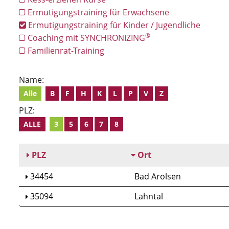
Ermutigungstraining für Erwachsene
Ermutigungstraining für Kinder / Jugendliche
®
Coaching mit SYNCHRONIZING
Familienrat-Training
Name:
Alle
B
F
H
K
L
P
V
Z
PLZ:
ALLE
3
5
6
7
8
PLZ
Ort
34454
Bad Arolsen
35094
Lahntal