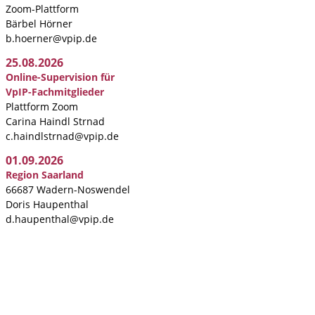
Zoom-Plattform
Bärbel Hörner
b.hoerner@vpip.de
25.08.2026
Online-Supervision für
VpIP-Fachmitglieder
Plattform Zoom
Carina Haindl Strnad
c.haindlstrnad@vpip.de
01.09.2026
Region Saarland
66687 Wadern-Noswendel
Doris Haupenthal
d.haupenthal@vpip.de