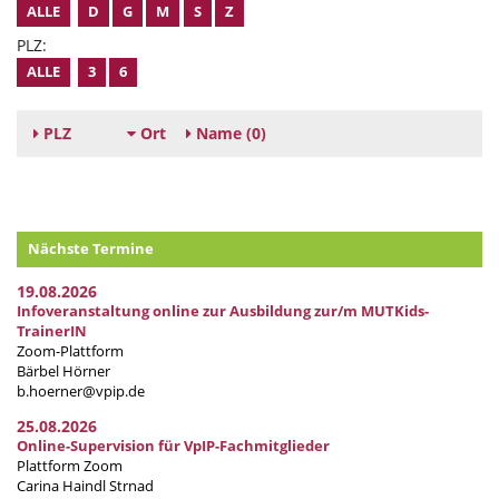
ALLE
D
G
M
S
Z
PLZ:
ALLE
3
6
PLZ
Ort
Name
(0)
Nächste Termine
19.08.2026
Infoveranstaltung online zur Ausbildung zur/m MUTKids-
TrainerIN
Zoom-Plattform
Bärbel Hörner
b.hoerner@vpip.de
25.08.2026
Online-Supervision für VpIP-Fachmitglieder
Plattform Zoom
Carina Haindl Strnad