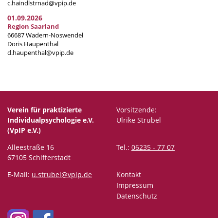
c.haindlstrnad@vpip.de
01.09.2026
Region Saarland
66687 Wadern-Noswendel
Doris Haupenthal
d.haupenthal@vpip.de
Verein für praktizierte
Vorsitzende:
Individualpsychologie e.V.
Ulrike Strubel
(VpIP e.V.)
Alleestraße 16
Tel.:
06235 - 77 07
67105 Schifferstadt
E-Mail:
u.strubel@vpip.de
Kontakt
Impressum
Datenschutz