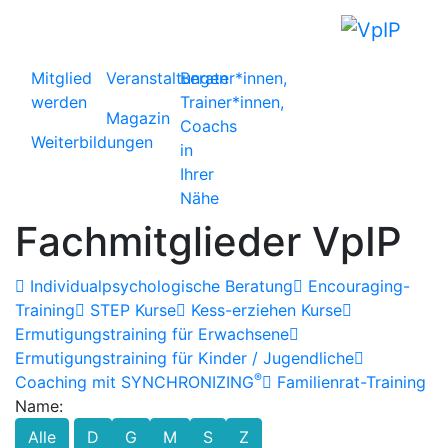
Mitglied
Veranstaltungen
Berater*innen,
werden
Trainer*innen,
Magazin
Coachs
Weiterbildungen
in
Ihrer
Nähe
Fachmitglieder VpIP
Individualpsychologische Beratung
Encouraging-
Training
STEP Kurse
Kess-erziehen Kurse
Ermutigungstraining für Erwachsene
Ermutigungstraining für Kinder / Jugendliche
®
Coaching mit SYNCHRONIZING
Familienrat-Training
Name:
Alle
D
G
M
S
Z