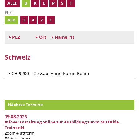
ALLE
B
K
L
P
S
T
PLZ:
Alle
3
4
7
C
PLZ
Ort
Name
(1)
Schweiz
CH-9200
Gossau
Anne-Katrin Böhm
Nächste Termine
19.08.2026
Infoveranstaltung online zur Ausbildung zur/m MUTKids-
TrainerIN
Zoom-Plattform
Bärbel Hörner