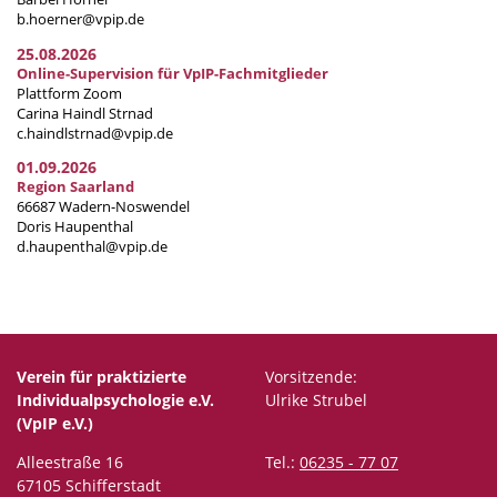
b.hoerner@vpip.de
25.08.2026
Online-Supervision für VpIP-Fachmitglieder
Plattform Zoom
Carina Haindl Strnad
c.haindlstrnad@vpip.de
01.09.2026
Region Saarland
66687 Wadern-Noswendel
Doris Haupenthal
d.haupenthal@vpip.de
Verein für praktizierte
Vorsitzende:
Individualpsychologie e.V.
Ulrike Strubel
(VpIP e.V.)
Alleestraße 16
Tel.:
06235 - 77 07
67105 Schifferstadt