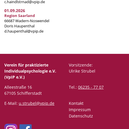
c.haindlstrnad@vpip.de
01.09.2026
Region Saarland
66687 Wadern-Noswendel
Doris Haupenthal
d.haupenthal@vpip.de
Verein für praktizierte
Vorsitzende:
Individualpsychologie e.V.
Ulrike Strubel
(VpIP e.V.)
Alleestraße 16
Tel.:
06235 - 77 07
67105 Schifferstadt
E-Mail:
u.strubel@vpip.de
Kontakt
Impressum
Datenschutz