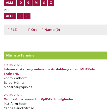
ALLE
D
G
M
S
Z
PLZ:
ALLE
3
6
PLZ
Ort
Name
(0)
Nächste Termine
19.08.2026
Infoveranstaltung online zur Ausbildung zur/m MUTKids-
TrainerIN
Zoom-Plattform
Bärbel Hörner
b.hoerner@vpip.de
25.08.2026
Online-Supervision für VpIP-Fachmitglieder
Plattform Zoom
Carina Haindl Strnad