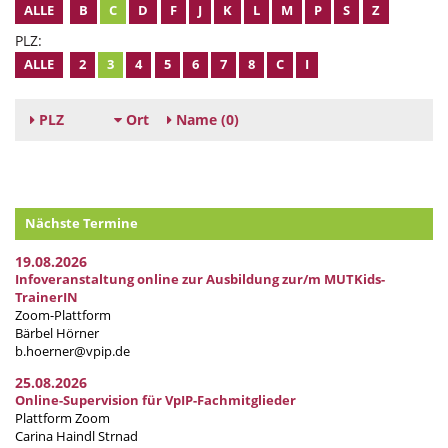
ALLE
B
C
D
F
J
K
L
M
P
S
Z
PLZ:
ALLE
2
3
4
5
6
7
8
C
I
PLZ
Ort
Name
(0)
Nächste Termine
19.08.2026
Infoveranstaltung online zur Ausbildung zur/m MUTKids-
TrainerIN
Zoom-Plattform
Bärbel Hörner
b.hoerner@vpip.de
25.08.2026
Online-Supervision für VpIP-Fachmitglieder
Plattform Zoom
Carina Haindl Strnad