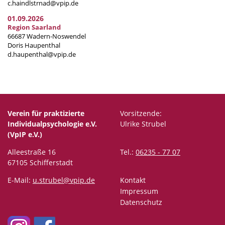
c.haindlstrnad@vpip.de
01.09.2026
Region Saarland
66687 Wadern-Noswendel
Doris Haupenthal
d.haupenthal@vpip.de
Verein für praktizierte
Vorsitzende:
Individualpsychologie e.V.
Ulrike Strubel
(VpIP e.V.)
Alleestraße 16
Tel.:
06235 - 77 07
67105 Schifferstadt
E-Mail:
u.strubel@vpip.de
Kontakt
Impressum
Datenschutz