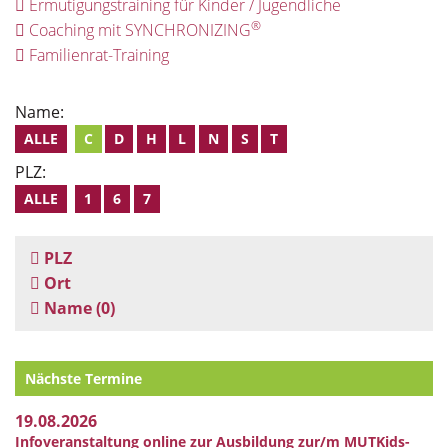
Ermutigungstraining für Kinder / Jugendliche
®
Coaching mit SYNCHRONIZING
Familienrat-Training
Name:
ALLE
C
D
H
L
N
S
T
PLZ:
ALLE
1
6
7
PLZ
Ort
Name
(0)
Nächste Termine
19.08.2026
Infoveranstaltung online zur Ausbildung zur/m MUTKids-