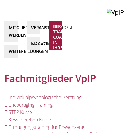
BERATER*INNEN,
MITGLIED
VERANSTALTUNGEN
TRAINER*INNEN,
WERDEN
COACHS
IN
MAGAZIN
IHRER
WEITERBILDUNGEN
NÄHE
Fachmitglieder VpIP
Individualpsychologische Beratung
Encouraging-Training
STEP Kurse
Kess-erziehen Kurse
Ermutigungstraining für Erwachsene