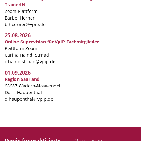
TrainerIN
Zoom-Plattform
Bärbel Hörner
b.hoerner@vpip.de
25.08.2026
Online-Supervision für VpIP-Fachmitglieder
Plattform Zoom
Carina Haindl Strnad
c.haindlstrnad@vpip.de
01.09.2026
Region Saarland
66687 Wadern-Noswendel
Doris Haupenthal
d.haupenthal@vpip.de
Verein für praktizierte
Vorsitzende: