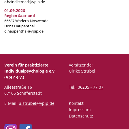
c.haindlstrnad@vpip.de
01.09.2026
Region Saarland
66687 Wadern-Noswendel
Doris Haupenthal
d.haupenthal@vpip.de
Verein für praktizierte
Vorsitzende:
Individualpsychologie e.V.
Ulrike Strubel
(VpIP e.V.)
Alleestraße 16
Tel.:
06235 - 77 07
67105 Schifferstadt
E-Mail:
u.strubel@vpip.de
Kontakt
Impressum
Datenschutz