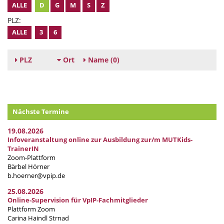
ALLE
D
G
M
S
Z
PLZ:
ALLE
3
6
PLZ
Ort
Name
(0)
Nächste Termine
19.08.2026
Infoveranstaltung online zur Ausbildung zur/m MUTKids-
TrainerIN
Zoom-Plattform
Bärbel Hörner
b.hoerner@vpip.de
25.08.2026
Online-Supervision für VpIP-Fachmitglieder
Plattform Zoom
Carina Haindl Strnad