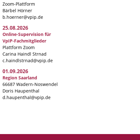
Zoom-Plattform
Bärbel Hörner
b.hoerner@vpip.de
25.08.2026
Online-Supervision für
VpIP-Fachmitglieder
Plattform Zoom
Carina Haindl Strnad
c.haindlstrnad@vpip.de
01.09.2026
Region Saarland
66687 Wadern-Noswendel
Doris Haupenthal
d.haupenthal@vpip.de