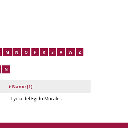
M
N
O
P
R
S
V
W
Z
N
Name
(1)
Lydia del Egido Morales