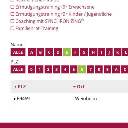
Ermutigungstraining für Erwachsene
Ermutigungstraining für Kinder / Jugendliche
®
Coaching mit SYNCHRONIZING
Familienrat-Training
Name:
ALLE
A
B
C
D
E
F
G
H
I
J
K
L
PLZ:
ALLE
0
1
2
3
4
5
6
7
8
9
A
C
PLZ
Ort
69469
Weinheim