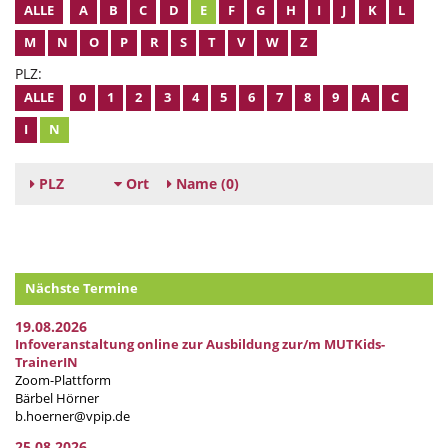
ALLE
A
B
C
D
E
F
G
H
I
J
K
L
M
N
O
P
R
S
T
V
W
Z
PLZ:
ALLE
0
1
2
3
4
5
6
7
8
9
A
C
I
N
PLZ
Ort
Name
(0)
Nächste Termine
19.08.2026
Infoveranstaltung online zur Ausbildung zur/m MUTKids-
TrainerIN
Zoom-Plattform
Bärbel Hörner
b.hoerner@vpip.de
25.08.2026