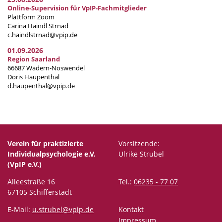
Online-Supervision für VpIP-Fachmitglieder
Plattform Zoom
Carina Haindl Strnad
c.haindlstrnad@vpip.de
01.09.2026
Region Saarland
66687 Wadern-Noswendel
Doris Haupenthal
d.haupenthal@vpip.de
Verein für praktizierte
Vorsitzende:
Individualpsychologie e.V.
Ulrike Strubel
(VpIP e.V.)
Alleestraße 16
Tel.:
06235 - 77 07
67105 Schifferstadt
E-Mail:
u.strubel@vpip.de
Kontakt
Impressum