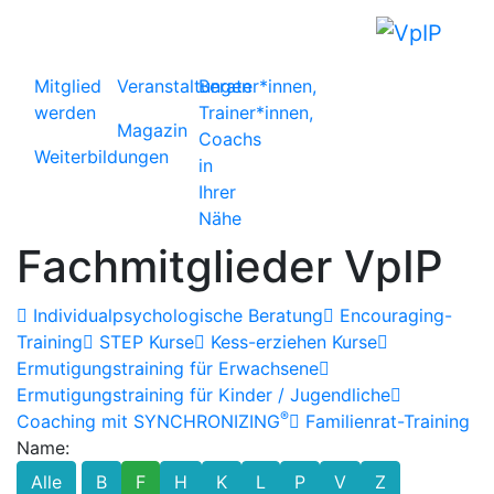
Mitglied
Veranstaltungen
Berater*innen,
werden
Trainer*innen,
Magazin
Coachs
Weiterbildungen
in
Ihrer
Nähe
Fachmitglieder VpIP
Individualpsychologische Beratung
Encouraging-
Training
STEP Kurse
Kess-erziehen Kurse
Ermutigungstraining für Erwachsene
Ermutigungstraining für Kinder / Jugendliche
®
Coaching mit SYNCHRONIZING
Familienrat-Training
Name:
Alle
B
F
H
K
L
P
V
Z