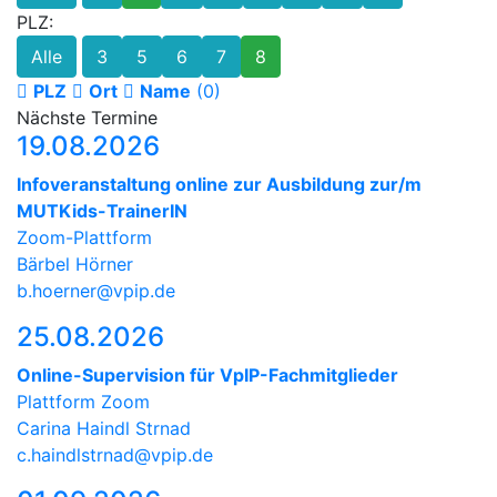
PLZ:
Alle
3
5
6
7
8
PLZ
Ort
Name
(0)
Nächste Termine
19.08.2026
Infoveranstaltung online zur Ausbildung zur/m
MUTKids-TrainerIN
Zoom-Plattform
Bärbel Hörner
b.hoerner@vpip.de
25.08.2026
Online-Supervision für VpIP-Fachmitglieder
Plattform Zoom
Carina Haindl Strnad
c.haindlstrnad@vpip.de