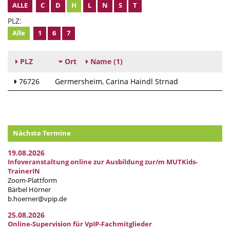
ALLE
C
D
H
L
N
S
T
PLZ:
Alle
1
6
7
PLZ
Ort
Name
(1)
76726
Germersheim
Carina Haindl Strnad
Nächste Termine
19.08.2026
Infoveranstaltung online zur Ausbildung zur/m MUTKids-
TrainerIN
Zoom-Plattform
Bärbel Hörner
b.hoerner@vpip.de
25.08.2026
Online-Supervision für VpIP-Fachmitglieder