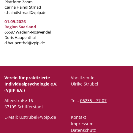
Plattform Zoom
Carina Haindl Strnad
c.haindlstrnad@vpip.de
01.09.2026
Region Saarland
66687 Wadern-Noswendel
Doris Haupenthal
d.haupenthal@vpip.de
Verein für praktizierte
Vorsitzende:
Individualpsychologie e.V.
Ulrike Strubel
(VpIP e.V.)
Alleestraße 16
Tel.:
06235 - 77 07
67105 Schifferstadt
E-Mail:
u.strubel@vpip.de
Kontakt
Impressum
Datenschutz