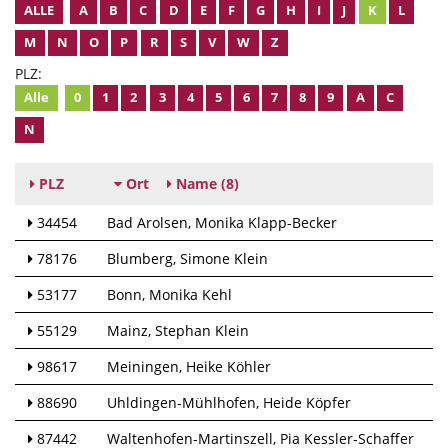
ALLE
A
B
C
D
E
F
G
H
I
J
K
L
M
N
O
P
R
S
V
W
Z
PLZ:
Alle
0
1
2
3
4
5
6
7
8
9
A
C
N
PLZ
Ort
Name
(8)
34454
Bad Arolsen
Monika Klapp-Becker
78176
Blumberg
Simone Klein
53177
Bonn
Monika Kehl
55129
Mainz
Stephan Klein
98617
Meiningen
Heike Köhler
88690
Uhldingen-Mühlhofen
Heide Köpfer
87442
Waltenhofen-Martinszell
Pia Kessler-Schaffer