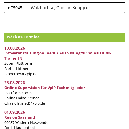
75045
Walzbachtal
Gudrun Knappke
Nächste Termine
19.08.2026
Infoveranstaltung online zur Ausbildung zur/m MUTKids-
TrainerIN
Zoom-Plattform
Bärbel Hörner
b.hoerner@vpip.de
25.08.2026
Online-Supervision für VpIP-Fachmitglieder
Plattform Zoom
Carina Haindl Strnad
c.haindlstrnad@vpip.de
01.09.2026
Region Saarland
66687 Wadern-Noswendel
Doris Haupenthal