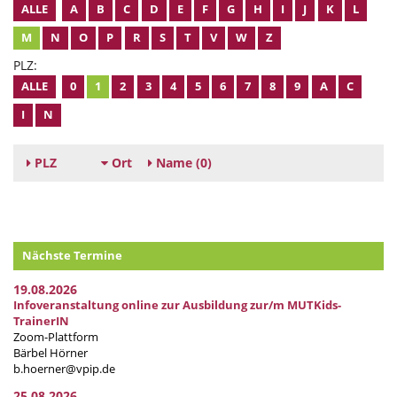
ALLE
A
B
C
D
E
F
G
H
I
J
K
L
M
N
O
P
R
S
T
V
W
Z
PLZ:
ALLE
0
1
2
3
4
5
6
7
8
9
A
C
I
N
PLZ
Ort
Name
(0)
Nächste Termine
19.08.2026
Infoveranstaltung online zur Ausbildung zur/m MUTKids-
TrainerIN
Zoom-Plattform
Bärbel Hörner
b.hoerner@vpip.de
25.08.2026