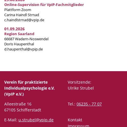
Online-Supervision für VpIP-Fachmitglieder
Plattform Zoom
Carina Haindl Strnad
c.haindlstrnad@vpip.de
01.09.2026
Region Saarland
66687 Wadern-Noswendel
Doris Haupenthal
d.haupenthal@vpip.de
Verein für praktizierte
Vorsitzende:
Individualpsychologie e.V.
Ulrike Strubel
(VpIP e.V.)
Alleestraße 16
Tel.:
06235 - 77 07
67105 Schifferstadt
E-Mail:
u.strubel@vpip.de
Kontakt
Impressum