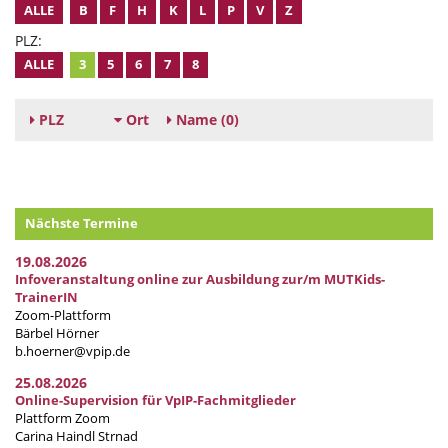
ALLE
B
F
H
K
L
P
V
Z
PLZ:
ALLE
3
5
6
7
8
PLZ
Ort
Name
(0)
Nächste Termine
19.08.2026
Infoveranstaltung online zur Ausbildung zur/m MUTKids-
TrainerIN
Zoom-Plattform
Bärbel Hörner
b.hoerner@vpip.de
25.08.2026
Online-Supervision für VpIP-Fachmitglieder
Plattform Zoom
Carina Haindl Strnad