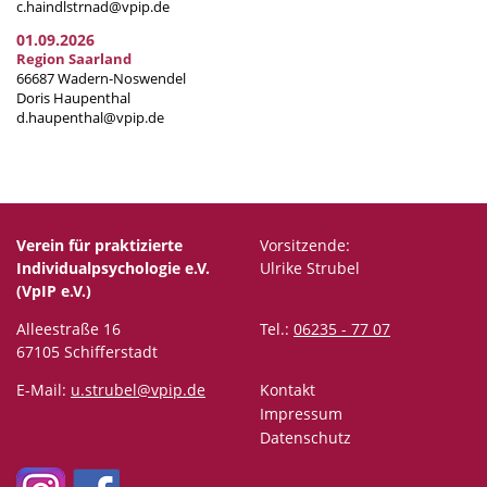
c.haindlstrnad@vpip.de
01.09.2026
Region Saarland
66687 Wadern-Noswendel
Doris Haupenthal
d.haupenthal@vpip.de
Verein für praktizierte
Vorsitzende:
Individualpsychologie e.V.
Ulrike Strubel
(VpIP e.V.)
Alleestraße 16
Tel.:
06235 - 77 07
67105 Schifferstadt
E-Mail:
u.strubel@vpip.de
Kontakt
Impressum
Datenschutz