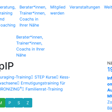
eratung,
Berater*innen,
Mitglied
Veranstaltungen
Wei
raining
Trainer*innen,
werden
nd
Coachs in
oaching
Ihrer Nähe
Berater*innen,
Trainer*innen,
Coachs in Ihrer
Nähe
pIP
Nä
1
raging-Training
STEP Kurse
Kess-
In
rwachsene
Ermutigungstraining für
on
®
HRONIZING
Familienrat-Training
Au
MU
Zo
M
P
S
Z
Bä