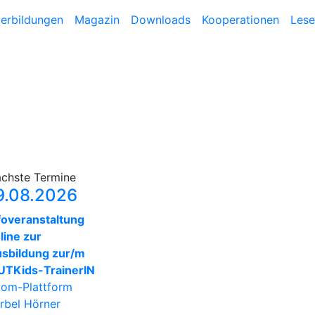
terbildungen
Magazin
Downloads
Kooperationen
Lese
chste Termine
9.08.2026
foveranstaltung
line zur
sbildung zur/m
TKids-TrainerIN
om-Plattform
rbel Hörner