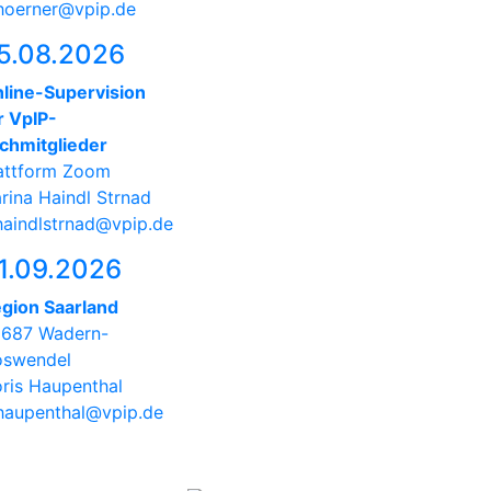
hoerner@vpip.de
5.08.2026
line-Supervision
r VpIP-
chmitglieder
attform Zoom
rina Haindl Strnad
haindlstrnad@vpip.de
1.09.2026
gion Saarland
687 Wadern-
swendel
ris Haupenthal
haupenthal@vpip.de