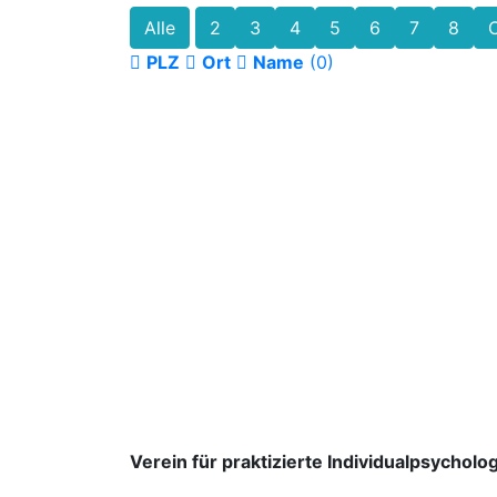
Alle
2
3
4
5
6
7
8
PLZ
Ort
Name
(0)
Verein für praktizierte Individualpsycholog