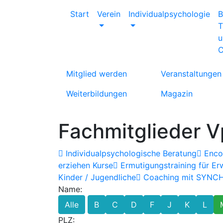
Start
Verein
Individualpsychologie
B
T
u
C
Mitglied werden
Veranstaltungen
Weiterbildungen
Magazin
Fachmitglieder V
Individualpsychologische Beratung
Encou
erziehen Kurse
Ermutigungstraining für E
Kinder / Jugendliche
Coaching mit SYNC
Name:
Alle
B
C
D
F
J
K
L
PLZ: