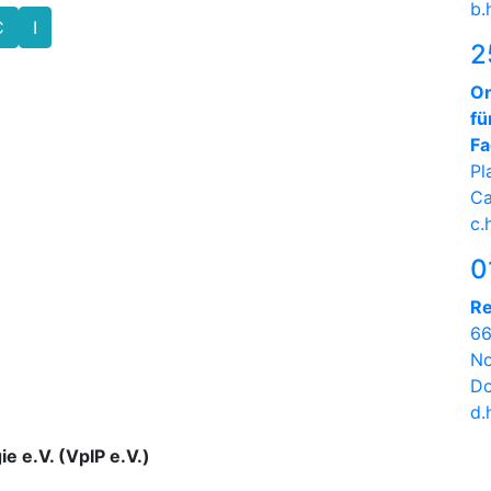
b.
C
I
2
On
fü
Fa
Pl
Ca
c.
0
Re
66
No
Do
d.
ie e.V. (VpIP e.V.)