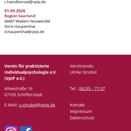
c.haindlstrnad@vpip.de
01.09.2026
Region Saarland
66687 Wadern-Noswendel
Doris Haupenthal
d.haupenthal@vpip.de
Verein für praktizierte
Vorsitzende:
Individualpsychologie e.V.
Ulrike Strubel
(VpIP e.V.)
Alleestraße 16
Tel.:
06235 - 77 07
67105 Schifferstadt
E-Mail:
u.strubel@vpip.de
Kontakt
Impressum
Datenschutz