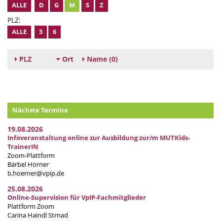
ALLE
D
G
M
S
Z
PLZ:
ALLE
3
6
PLZ
Ort
Name
(0)
Nächste Termine
19.08.2026
Infoveranstaltung online zur Ausbildung zur/m MUTKids-
TrainerIN
Zoom-Plattform
Bärbel Hörner
b.hoerner@vpip.de
25.08.2026
Online-Supervision für VpIP-Fachmitglieder
Plattform Zoom
Carina Haindl Strnad