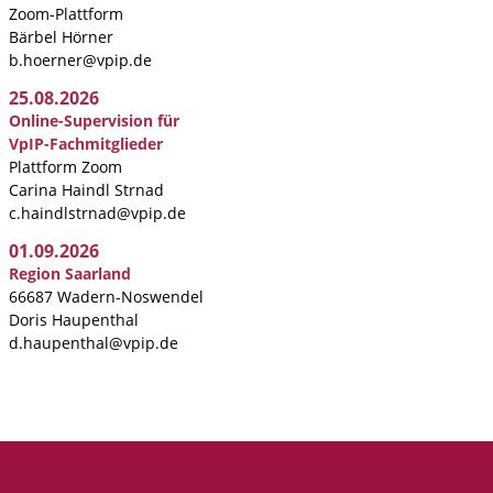
Zoom-Plattform
Bärbel Hörner
b.hoerner@vpip.de
25.08.2026
Online-Supervision für
VpIP-Fachmitglieder
Plattform Zoom
Carina Haindl Strnad
c.haindlstrnad@vpip.de
01.09.2026
Region Saarland
66687 Wadern-Noswendel
Doris Haupenthal
d.haupenthal@vpip.de