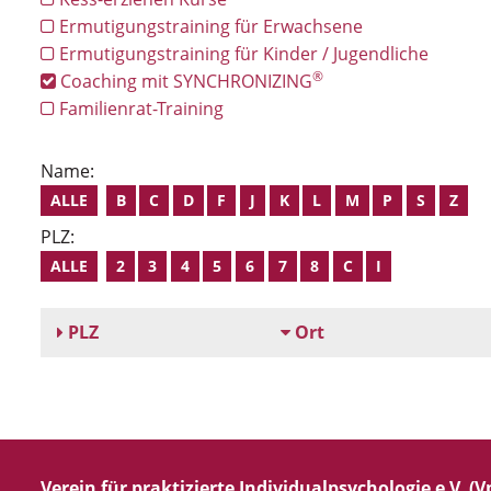
Ermutigungstraining für Erwachsene
Ermutigungstraining für Kinder / Jugendliche
®
Coaching mit SYNCHRONIZING
Familienrat-Training
Name:
ALLE
B
C
D
F
J
K
L
M
P
S
Z
PLZ:
ALLE
2
3
4
5
6
7
8
C
I
PLZ
Ort
Verein für praktizierte Individualpsychologie e.V. (Vp