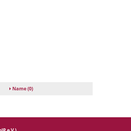
Name
(0)
IP e.V.)