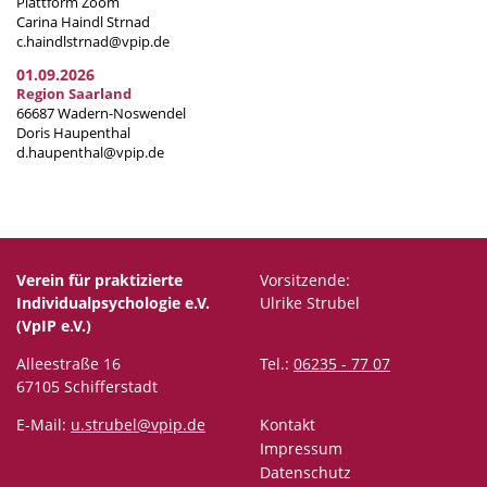
Plattform Zoom
Carina Haindl Strnad
c.haindlstrnad@vpip.de
01.09.2026
Region Saarland
66687 Wadern-Noswendel
Doris Haupenthal
d.haupenthal@vpip.de
Verein für praktizierte
Vorsitzende:
Individualpsychologie e.V.
Ulrike Strubel
(VpIP e.V.)
Alleestraße 16
Tel.:
06235 - 77 07
67105 Schifferstadt
E-Mail:
u.strubel@vpip.de
Kontakt
Impressum
Datenschutz