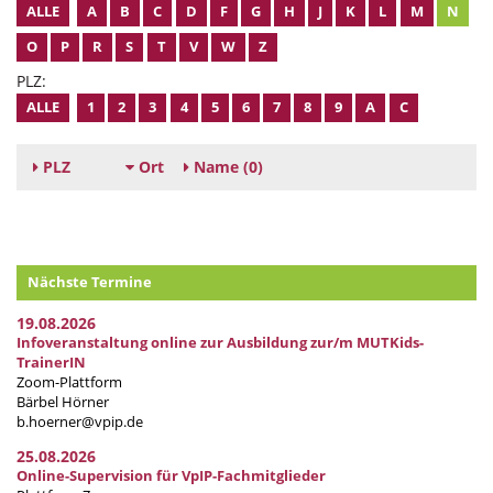
ALLE
A
B
C
D
F
G
H
J
K
L
M
N
O
P
R
S
T
V
W
Z
PLZ:
ALLE
1
2
3
4
5
6
7
8
9
A
C
PLZ
Ort
Name
(0)
Nächste Termine
19.08.2026
Infoveranstaltung online zur Ausbildung zur/m MUTKids-
TrainerIN
Zoom-Plattform
Bärbel Hörner
b.hoerner@vpip.de
25.08.2026
Online-Supervision für VpIP-Fachmitglieder