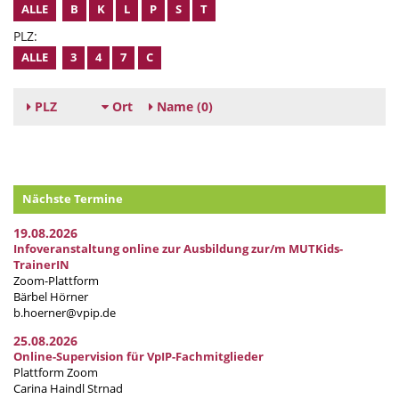
ALLE
B
K
L
P
S
T
PLZ:
ALLE
3
4
7
C
PLZ
Ort
Name
(0)
Nächste Termine
19.08.2026
Infoveranstaltung online zur Ausbildung zur/m MUTKids-
TrainerIN
Zoom-Plattform
Bärbel Hörner
b.hoerner@vpip.de
25.08.2026
Online-Supervision für VpIP-Fachmitglieder
Plattform Zoom
Carina Haindl Strnad