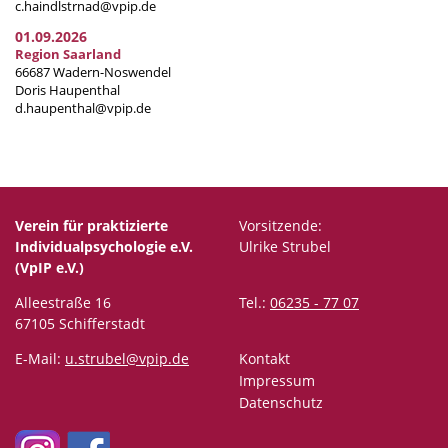
c.haindlstrnad@vpip.de
01.09.2026
Region Saarland
66687 Wadern-Noswendel
Doris Haupenthal
d.haupenthal@vpip.de
Verein für praktizierte
Vorsitzende:
Individualpsychologie e.V.
Ulrike Strubel
(VpIP e.V.)
Alleestraße 16
Tel.:
06235 - 77 07
67105 Schifferstadt
E-Mail:
u.strubel@vpip.de
Kontakt
Impressum
Datenschutz