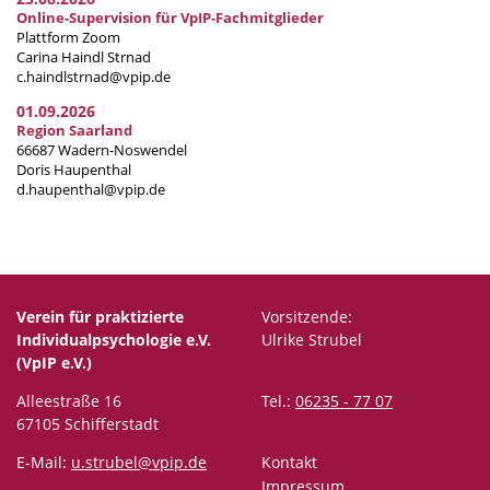
Online-Supervision für VpIP-Fachmitglieder
Plattform Zoom
Carina Haindl Strnad
c.haindlstrnad@vpip.de
01.09.2026
Region Saarland
66687 Wadern-Noswendel
Doris Haupenthal
d.haupenthal@vpip.de
Verein für praktizierte
Vorsitzende:
Individualpsychologie e.V.
Ulrike Strubel
(VpIP e.V.)
Alleestraße 16
Tel.:
06235 - 77 07
67105 Schifferstadt
E-Mail:
u.strubel@vpip.de
Kontakt
Impressum