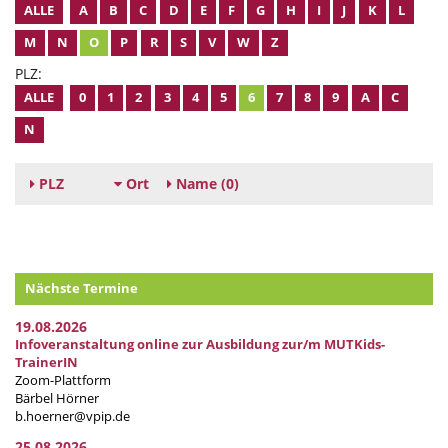
ALLE
A
B
C
D
E
F
G
H
I
J
K
L
M
N
O
P
R
S
V
W
Z
PLZ:
ALLE
0
1
2
3
4
5
6
7
8
9
A
C
N
PLZ
Ort
Name
(0)
Nächste Termine
19.08.2026
Infoveranstaltung online zur Ausbildung zur/m MUTKids-
TrainerIN
Zoom-Plattform
Bärbel Hörner
b.hoerner@vpip.de
25.08.2026