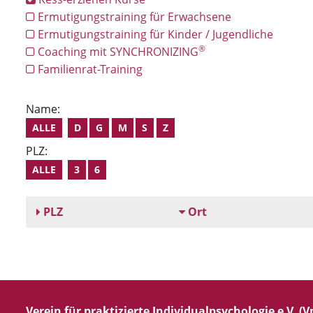
Ermutigungstraining für Erwachsene
Ermutigungstraining für Kinder / Jugendliche
®
Coaching mit SYNCHRONIZING
Familienrat-Training
Name:
ALLE
D
G
M
S
Z
PLZ:
ALLE
3
6
PLZ
Ort
Verein für praktizierte Individualpsychologie e.V. (Vp