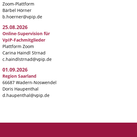
Zoom-Plattform
Bärbel Hörner
b.hoerner@vpip.de
25.08.2026
Online-Supervision für
VpIP-Fachmitglieder
Plattform Zoom
Carina Haindl Strnad
c.haindlstrnad@vpip.de
01.09.2026
Region Saarland
66687 Wadern-Noswendel
Doris Haupenthal
d.haupenthal@vpip.de