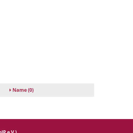
Name
(0)
IP e.V.)