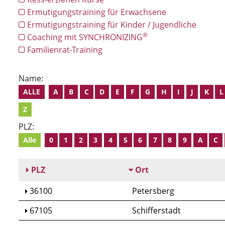
Ermutigungstraining für Erwachsene
Ermutigungstraining für Kinder / Jugendliche
®
Coaching mit SYNCHRONIZING
Familienrat-Training
Name:
ALLE
A
B
C
D
E
F
G
H
I
J
K
L
Z
PLZ:
Alle
0
1
2
3
4
5
6
7
8
9
A
C
PLZ
Ort
36100
Petersberg
67105
Schifferstadt