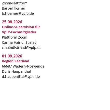
Zoom-Plattform
Bärbel Hörner
b.hoerner@vpip.de
25.08.2026
Online-Supervision für
VpIP-Fachmitglieder
Plattform Zoom
Carina Haindl Strnad
c.haindlstrnad@vpip.de
01.09.2026
Region Saarland
66687 Wadern-Noswendel
Doris Haupenthal
d.haupenthal@vpip.de