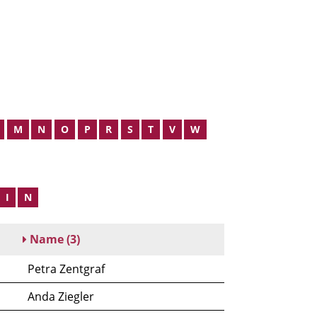
M
N
O
P
R
S
T
V
W
I
N
Name
(3)
Petra Zentgraf
Anda Ziegler