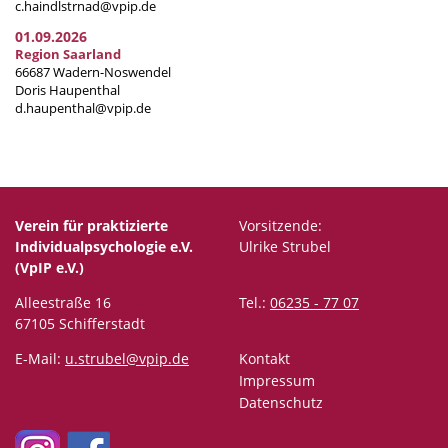
c.haindlstrnad@vpip.de
01.09.2026
Region Saarland
66687 Wadern-Noswendel
Doris Haupenthal
d.haupenthal@vpip.de
Verein für praktizierte
Vorsitzende:
Individualpsychologie e.V.
Ulrike Strubel
(VpIP e.V.)
Alleestraße 16
Tel.:
06235 - 77 07
67105 Schifferstadt
E-Mail:
u.strubel@vpip.de
Kontakt
Impressum
Datenschutz