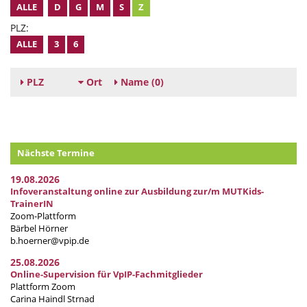
ALLE
D
G
M
S
Z
PLZ:
ALLE
3
6
PLZ
Ort
Name
(0)
Nächste Termine
19.08.2026
Infoveranstaltung online zur Ausbildung zur/m MUTKids-
TrainerIN
Zoom-Plattform
Bärbel Hörner
b.hoerner@vpip.de
25.08.2026
Online-Supervision für VpIP-Fachmitglieder
Plattform Zoom
Carina Haindl Strnad