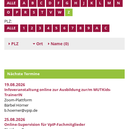
ALLE
A
B
C
D
F
G
H
J
K
L
M
N
O
P
R
S
T
V
W
Z
PLZ:
ALLE
1
2
3
4
5
6
7
8
9
A
C
PLZ
Ort
Name
(0)
Nächste Termine
19.08.2026
Infoveranstaltung online zur Ausbildung zur/m MUTKids-
TrainerIN
Zoom-Plattform
Bärbel Hörner
b.hoerner@vpip.de
25.08.2026
Online-Supervision für VpIP-Fachmitglieder