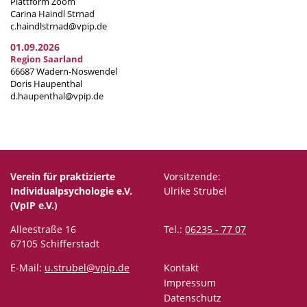
Plattform Zoom
Carina Haindl Strnad
c.haindlstrnad@vpip.de
01.09.2026
Region Saarland
66687 Wadern-Noswendel
Doris Haupenthal
d.haupenthal@vpip.de
Verein für praktizierte
Vorsitzende:
Individualpsychologie e.V.
Ulrike Strubel
(VpIP e.V.)
Alleestraße 16
Tel.:
06235 - 77 07
67105 Schifferstadt
E-Mail:
u.strubel@vpip.de
Kontakt
Impressum
Datenschutz