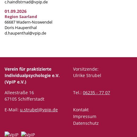
c.haindlstrnad@vpip.de
01.09.2026
Region Saarland
66687 Wadern-Noswendel
Doris Haupenthal
d.haupenthal@vpip.de
Verein für praktizierte
Vorsitzende:
Individualpsychologie e.V.
Ulrike Strubel
(VpIP e.V.)
Alleestraße 16
Tel.:
06235 - 77 07
67105 Schifferstadt
E-Mail:
u.strubel@vpip.de
Kontakt
Impressum
Datenschutz