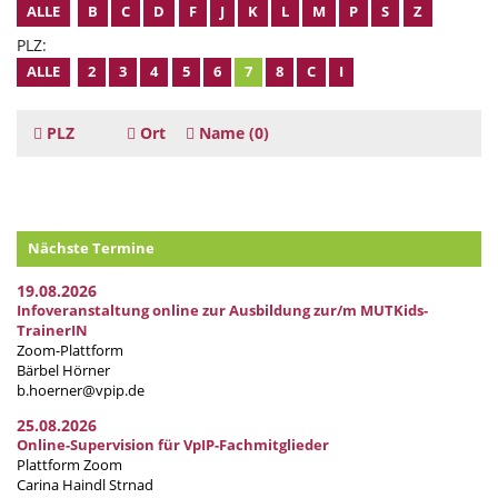
ALLE
B
C
D
F
J
K
L
M
P
S
Z
PLZ:
ALLE
2
3
4
5
6
7
8
C
I
PLZ
Ort
Name
(0)
Nächste Termine
19.08.2026
Infoveranstaltung online zur Ausbildung zur/m MUTKids-
TrainerIN
Zoom-Plattform
Bärbel Hörner
b.hoerner@vpip.de
25.08.2026
Online-Supervision für VpIP-Fachmitglieder
Plattform Zoom
Carina Haindl Strnad