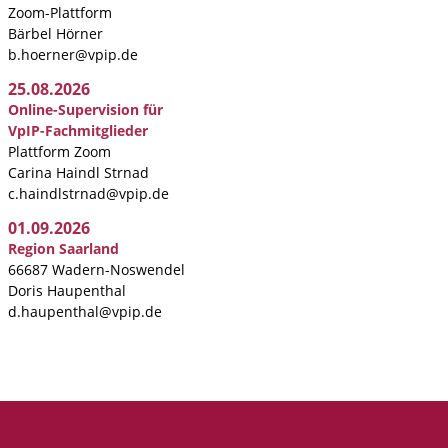
Zoom-Plattform
Bärbel Hörner
b.hoerner@vpip.de
25.08.2026
Online-Supervision für
VpIP-Fachmitglieder
Plattform Zoom
Carina Haindl Strnad
c.haindlstrnad@vpip.de
01.09.2026
Region Saarland
66687 Wadern-Noswendel
Doris Haupenthal
d.haupenthal@vpip.de