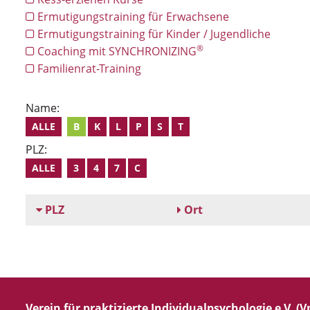
Ermutigungstraining für Erwachsene
Ermutigungstraining für Kinder / Jugendliche
®
Coaching mit SYNCHRONIZING
Familienrat-Training
Name:
ALLE
B
K
L
P
S
T
PLZ:
ALLE
3
4
7
C
PLZ
Ort
Verein für praktizierte Individualpsychologie e.V. (Vp