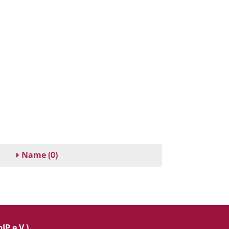
Name
(0)
IP e.V.)