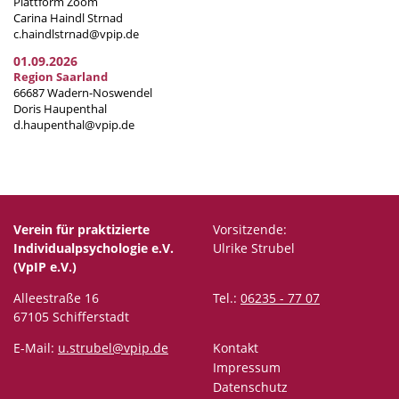
Plattform Zoom
Carina Haindl Strnad
c.haindlstrnad@vpip.de
01.09.2026
Region Saarland
66687 Wadern-Noswendel
Doris Haupenthal
d.haupenthal@vpip.de
Verein für praktizierte
Vorsitzende:
Individualpsychologie e.V.
Ulrike Strubel
(VpIP e.V.)
Alleestraße 16
Tel.:
06235 - 77 07
67105 Schifferstadt
E-Mail:
u.strubel@vpip.de
Kontakt
Impressum
Datenschutz