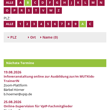
ALLE
A
B
C
D
F
G
H
J
K
L
M
N
O
P
R
S
T
V
W
Z
PLZ:
ALLE
1
2
3
4
5
6
7
8
9
A
C
PLZ
Ort
Name
(0)
Nächste Termine
19.08.2026
Infoveranstaltung online zur Ausbildung zur/m MUTKids-
TrainerIN
Zoom-Plattform
Bärbel Hörner
b.hoerner@vpip.de
25.08.2026
Online-Supervision für VpIP-Fachmitglieder