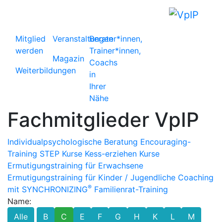
Mitglied
Veranstaltungen
Berater*innen,
werden
Trainer*innen,
Magazin
Coachs
Weiterbildungen
in
Ihrer
Nähe
Fachmitglieder VpIP
Individualpsychologische Beratung
Encouraging-
Training
STEP Kurse
Kess-erziehen Kurse
Ermutigungstraining für Erwachsene
Ermutigungstraining für Kinder / Jugendliche
Coaching
®
mit SYNCHRONIZING
Familienrat-Training
Name:
Alle
B
C
E
F
G
H
K
L
M