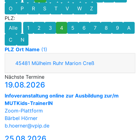
O
P
R
S
T
V
W
Z
PLZ:
Alle
1
2
3
4
5
6
7
8
9
A
C
N
PLZ
Ort
Name
(1)
45481
Mülheim Ruhr
Marion Creß
Nächste Termine
19.08.2026
Infoveranstaltung online zur Ausbildung zur/m
MUTKids-TrainerIN
Zoom-Plattform
Bärbel Hörner
b.hoerner@vpip.de
25.08.2026