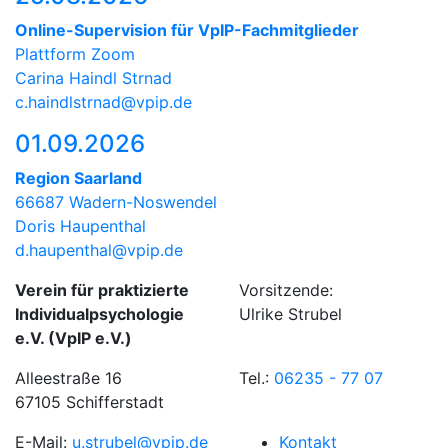
Online-Supervision für VpIP-Fachmitglieder
Plattform Zoom
Carina Haindl Strnad
c.haindlstrnad@vpip.de
01.09.2026
Region Saarland
66687 Wadern-Noswendel
Doris Haupenthal
d.haupenthal@vpip.de
Verein für praktizierte
Vorsitzende:
Individualpsychologie
Ulrike Strubel
e.V. (VpIP e.V.)
Alleestraße 16
Tel.:
06235 - 77 07
67105 Schifferstadt
E-Mail:
u.strubel@vpip.de
Kontakt