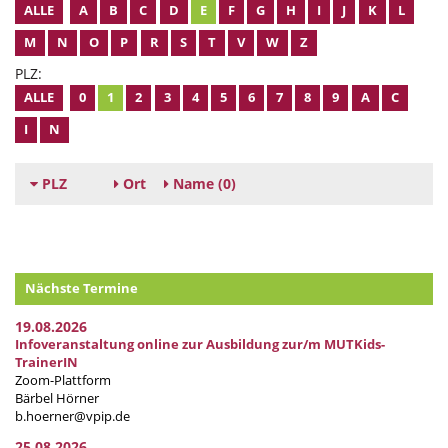
ALLE
A
B
C
D
E
F
G
H
I
J
K
L
M
N
O
P
R
S
T
V
W
Z
PLZ:
ALLE
0
1
2
3
4
5
6
7
8
9
A
C
I
N
PLZ
Ort
Name
(0)
Nächste Termine
19.08.2026
Infoveranstaltung online zur Ausbildung zur/m MUTKids-
TrainerIN
Zoom-Plattform
Bärbel Hörner
b.hoerner@vpip.de
25.08.2026