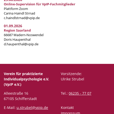
Online-Supervision für VpIP-Fachmitglieder
Plattform Zoom
Carina Haindl Strnad
c.haindlstrnad@vpip.de
01.09.2026
Region Saarland
66687 Wadern-Noswendel
Doris Haupenthal
d.haupenthal@vpip.de
Verein für praktizierte
Vorsitzende:
Individualpsychologie e.V.
Ulrike Strubel
(VpIP e.V.)
Alleestraße 16
Tel.:
06235 - 77 07
67105 Schifferstadt
E-Mail:
u.strubel@vpip.de
Kontakt
Impressum