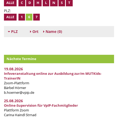
ALLE
C
D
H
L
N
S
T
PLZ:
ALLE
1
6
7
PLZ
Ort
Name
(0)
Nächste Termine
19.08.2026
Infoveranstaltung online zur Ausbildung zur/m MUTKids-
TrainerIN
Zoom-Plattform
Bärbel Hörner
b.hoerner@vpip.de
25.08.2026
Online-Supervision für VpIP-Fachmitglieder
Plattform Zoom
Carina Haindl Strnad