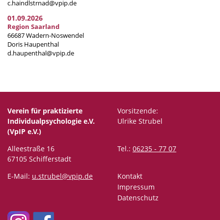
c.haindlstrnad@vpip.de
01.09.2026
Region Saarland
66687 Wadern-Noswendel
Doris Haupenthal
d.haupenthal@vpip.de
Verein für praktizierte
Vorsitzende:
Individualpsychologie e.V.
Ulrike Strubel
(VpIP e.V.)
Alleestraße 16
Tel.:
06235 - 77 07
67105 Schifferstadt
E-Mail:
u.strubel@vpip.de
Kontakt
Impressum
Datenschutz