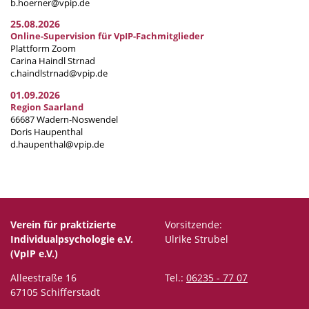
b.hoerner@vpip.de
25.08.2026
Online-Supervision für VpIP-Fachmitglieder
Plattform Zoom
Carina Haindl Strnad
c.haindlstrnad@vpip.de
01.09.2026
Region Saarland
66687 Wadern-Noswendel
Doris Haupenthal
d.haupenthal@vpip.de
Verein für praktizierte
Vorsitzende:
Individualpsychologie e.V.
Ulrike Strubel
(VpIP e.V.)
Alleestraße 16
Tel.:
06235 - 77 07
67105 Schifferstadt