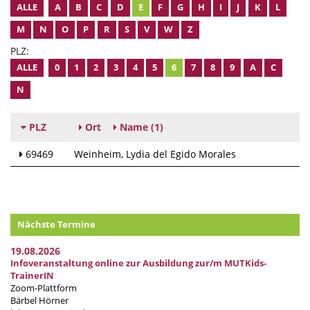
ALLE
A
B
C
D
E
F
G
H
I
J
K
L
M
N
O
P
R
S
V
W
Z
PLZ:
ALLE
0
1
2
3
4
5
6
7
8
9
A
C
N
PLZ
Ort
Name
(1)
69469
Weinheim
Lydia del Egido Morales
Nächste Termine
19.08.2026
Infoveranstaltung online zur Ausbildung zur/m MUTKids-
TrainerIN
Zoom-Plattform
Bärbel Hörner