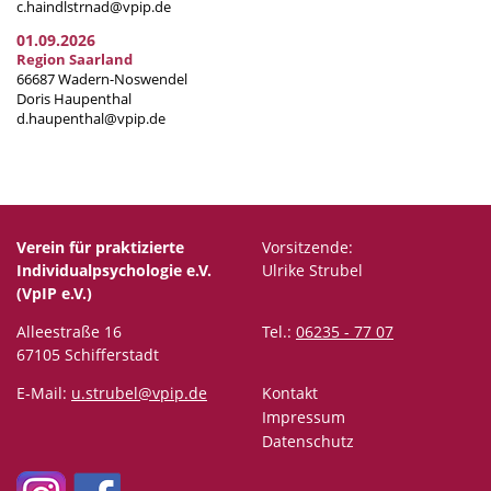
c.haindlstrnad@vpip.de
01.09.2026
Region Saarland
66687 Wadern-Noswendel
Doris Haupenthal
d.haupenthal@vpip.de
Verein für praktizierte
Vorsitzende:
Individualpsychologie e.V.
Ulrike Strubel
(VpIP e.V.)
Alleestraße 16
Tel.:
06235 - 77 07
67105 Schifferstadt
E-Mail:
u.strubel@vpip.de
Kontakt
Impressum
Datenschutz