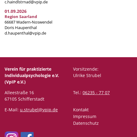
c.haindlstrnad@vpip.de
01.09.2026
Region Saarland
66687 Wadern-Noswendel
Doris Haupenthal
d.haupenthal@vpip.de
Verein für praktizierte
Vorsitzende:
Individualpsychologie e.V.
Ulrike Strubel
(VpIP e.V.)
Alleestraße 16
Tel.:
06235 - 77 07
67105 Schifferstadt
E-Mail:
u.strubel@vpip.de
Kontakt
Impressum
Datenschutz