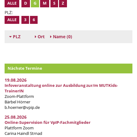
ALLE
D
G
M
S
Z
PLZ:
ALLE
3
6
PLZ
Ort
Name
(0)
Nächste Termine
19.08.2026
Infoveranstaltung online zur Ausbildung zur/m MUTKids-
TrainerIN
Zoom-Plattform
Bärbel Hörner
b.hoerner@vpip.de
25.08.2026
Online-Supervision für VpIP-Fachmitglieder
Plattform Zoom
Carina Haindl Strnad