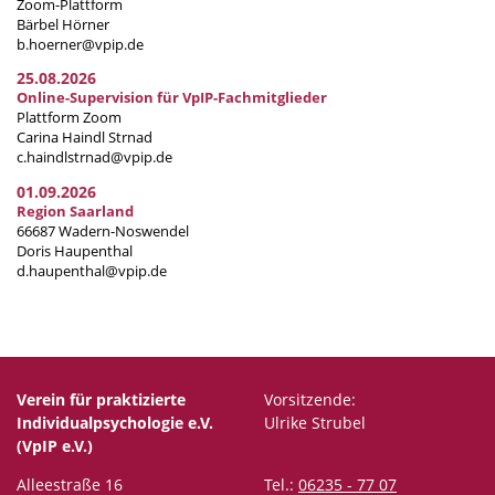
Zoom-Plattform
Bärbel Hörner
b.hoerner@vpip.de
25.08.2026
Online-Supervision für VpIP-Fachmitglieder
Plattform Zoom
Carina Haindl Strnad
c.haindlstrnad@vpip.de
01.09.2026
Region Saarland
66687 Wadern-Noswendel
Doris Haupenthal
d.haupenthal@vpip.de
Verein für praktizierte
Vorsitzende:
Individualpsychologie e.V.
Ulrike Strubel
(VpIP e.V.)
Alleestraße 16
Tel.:
06235 - 77 07