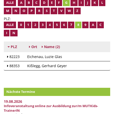
ALLE
A
B
C
D
E
F
G
H
I
J
K
L
M
N
O
P
R
S
T
V
W
Z
PLZ:
ALLE
0
1
2
3
4
5
6
7
8
9
A
C
I
N
PLZ
Ort
Name
(2)
82223
Eichenau
Luzie Glas
88353
Kißlegg
Gerhard Geyer
Nächste Termine
19.08.2026
Infoveranstaltung online zur Ausbildung zur/m MUTKids-
TrainerIN