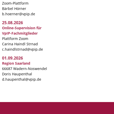
Zoom-Plattform
Bärbel Hörner
b.hoerner@vpip.de
25.08.2026
Online-Supervision für
VpIP-Fachmitglieder
Plattform Zoom
Carina Haindl Strnad
c.haindlstrnad@vpip.de
01.09.2026
Region Saarland
66687 Wadern-Noswendel
Doris Haupenthal
d.haupenthal@vpip.de