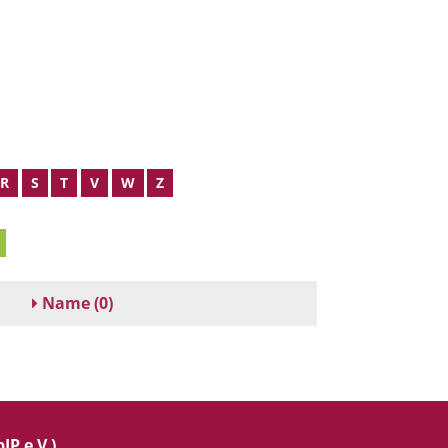
R
S
T
V
W
Z
Name
(0)
IP e.V.)