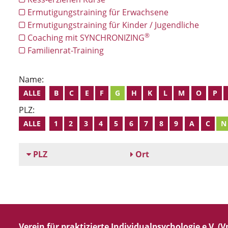
Ermutigungstraining für Erwachsene
Ermutigungstraining für Kinder / Jugendliche
®
Coaching mit SYNCHRONIZING
Familienrat-Training
Name:
ALLE
B
C
E
F
G
H
K
L
M
O
P
PLZ:
ALLE
1
2
3
4
5
6
7
8
9
A
C
N
PLZ
Ort
Verein für praktizierte Individualpsychologie e.V. (Vp